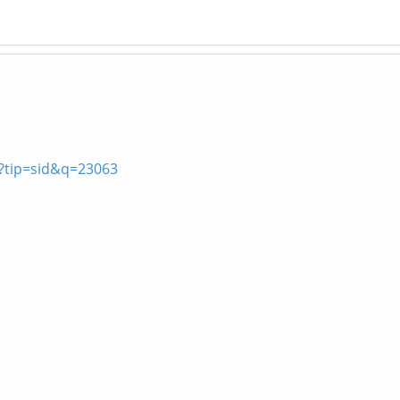
p?tip=sid&q=23063