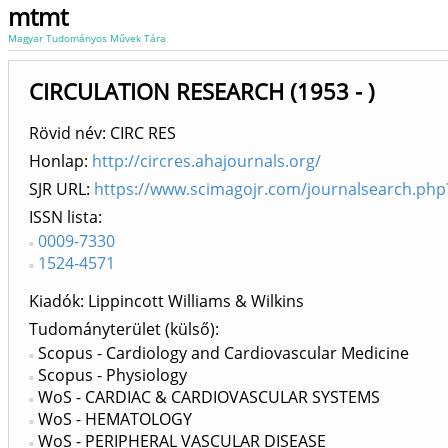
mtmt
Magyar Tudományos Művek Tára
CIRCULATION RESEARCH (1953 - )
Rövid név: CIRC RES
Honlap:
http://circres.ahajournals.org/
SJR URL:
https://www.scimagojr.com/journalsearch.ph
ISSN lista
0009-7330
1524-4571
Kiadók
Lippincott Williams & Wilkins
Tudományterület (külső)
Scopus - Cardiology and Cardiovascular Medicine
Scopus - Physiology
WoS - CARDIAC & CARDIOVASCULAR SYSTEMS
WoS - HEMATOLOGY
WoS - PERIPHERAL VASCULAR DISEASE