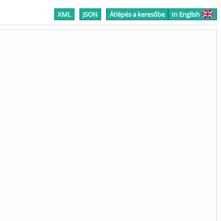
XML
JSON
Átlépés a keresőbe
In English