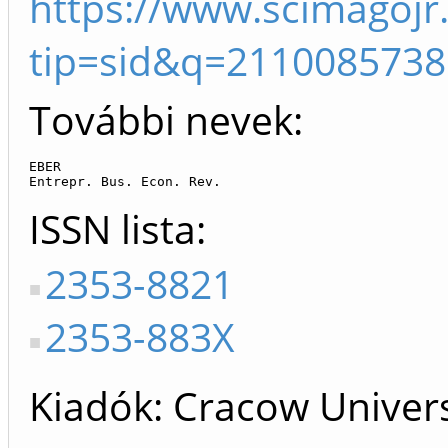
https://www.scimagojr
tip=sid&q=2110085738
További nevek:
EBER

Entrepr. Bus. Econ. Rev.
ISSN lista
2353-8821
2353-883X
Kiadók
Cracow Univers