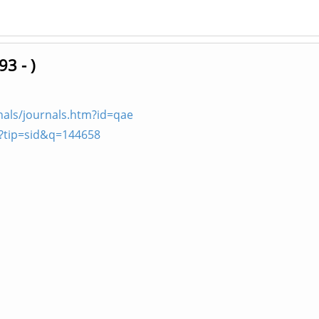
3 - )
nals/journals.htm?id=qae
p?tip=sid&q=144658