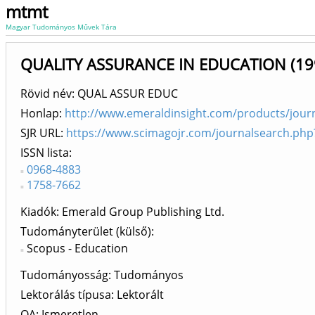
mtmt
Magyar Tudományos Művek Tára
QUALITY ASSURANCE IN EDUCATION (199
Rövid név: QUAL ASSUR EDUC
Honlap:
http://www.emeraldinsight.com/products/jour
SJR URL:
https://www.scimagojr.com/journalsearch.ph
ISSN lista
0968-4883
1758-7662
Kiadók
Emerald Group Publishing Ltd.
Tudományterület (külső)
Scopus - Education
Tudományosság: Tudományos
Lektorálás típusa: Lektorált
OA: Ismeretlen