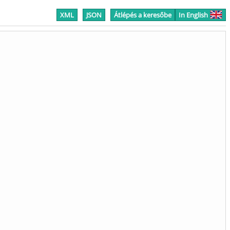
XML
JSON
Átlépés a keresőbe
In English