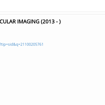
ULAR IMAGING (2013 - )
p?tip=sid&q=21100205761