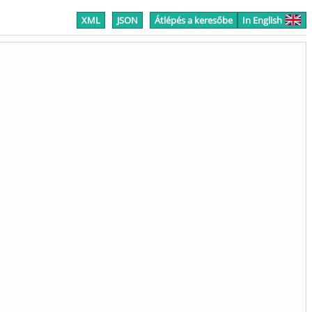
XML
JSON
Átlépés a keresőbe
In English