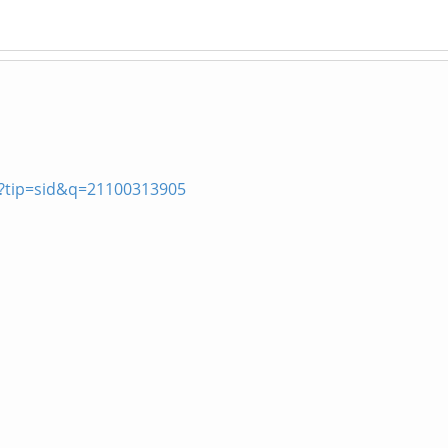
p?tip=sid&q=21100313905