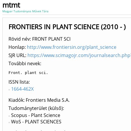
mtmt
Magyar Tudományos Művek Tára
FRONTIERS IN PLANT SCIENCE (2010 - )
Rövid név: FRONT PLANT SCI
Honlap:
http://www.frontiersin.org/plant_science
SJR URL:
https://www.scimagojr.com/journalsearch.ph
További nevek:
Front. plant sci.
ISSN lista
1664-462X
Kiadók
Frontiers Media S.A.
Tudományterület (külső)
Scopus - Plant Science
WoS - PLANT SCIENCES