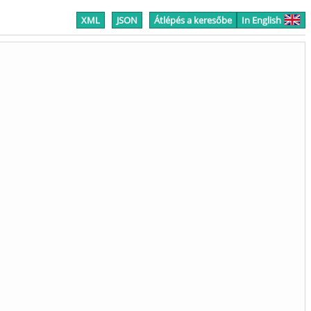
XML
JSON
Átlépés a keresőbe
In English