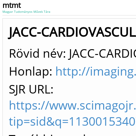
mtmt
Magyar Tudományos Művek Tára
JACC-CARDIOVASCULA
Rövid név: JACC-CARD
Honlap:
http://imaging
SJR URL:
https://www.scimagojr
tip=sid&q=1130015340