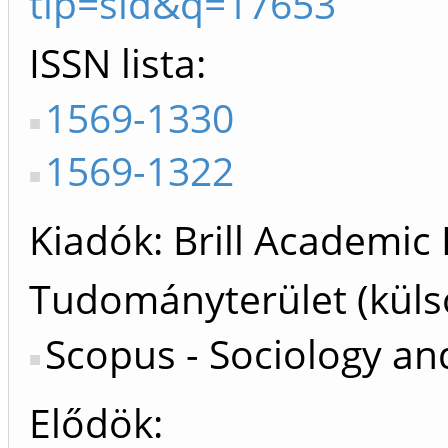
tip=sid&q=17653
ISSN lista
1569-1330
1569-1322
Kiadók
Brill Academic P
Tudományterület (küls
Scopus - Sociology and
Elődök