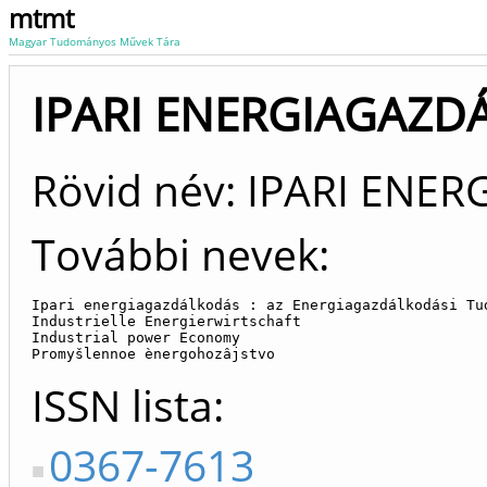
mtmt
Magyar Tudományos Művek Tára
IPARI ENERGIAGAZDÁ
Rövid név: IPARI EN
További nevek:
Ipari energiagazdálkodás : az Energiagazdálkodási Tud
Industrielle Energierwirtschaft

Industrial power Economy

Promyšlennoe ènergohozâjstvo
ISSN lista
0367-7613