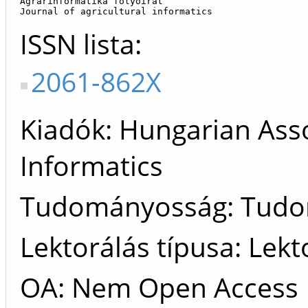
Agrárinformatika folyóirat

Journal of agricultural informatics
ISSN lista
2061-862X
Kiadók
Hungarian Assoc
Informatics
Tudományosság: Tud
Lektorálás típusa: Lekt
OA: Nem Open Access