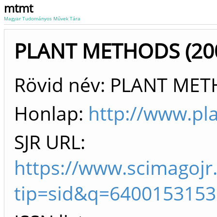
mtmt
Magyar Tudományos Művek Tára
PLANT METHODS (200
Rövid név: PLANT ME
Honlap:
http://www.p
SJR URL:
https://www.scimagojr
tip=sid&q=6400153153