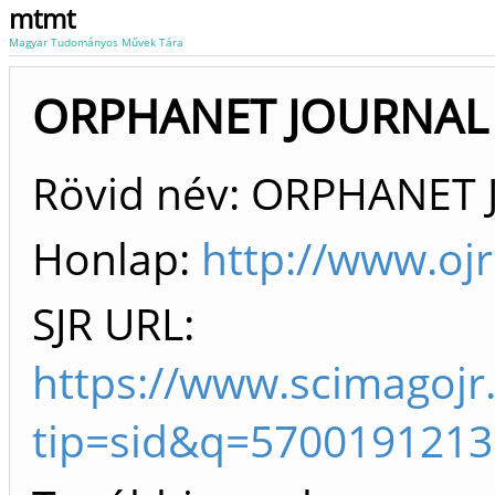
mtmt
Magyar Tudományos Művek Tára
ORPHANET JOURNAL 
Rövid név: ORPHANET J
Honlap:
http://www.oj
SJR URL:
https://www.scimagojr
tip=sid&q=5700191213