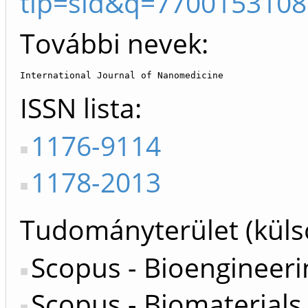
tip=sid&q=7700153108
További nevek:
International Journal of Nanomedicine
ISSN lista
1176-9114
1178-2013
Tudományterület (küls
Scopus - Bioengineeri
Scopus - Biomaterials