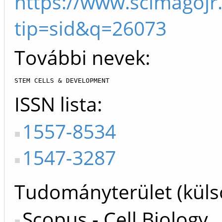
https://www.scimagojr
tip=sid&q=26073
További nevek:
STEM CELLS & DEVELOPMENT
ISSN lista
1557-8534
1547-3287
Tudományterület (küls
Scopus - Cell Biology