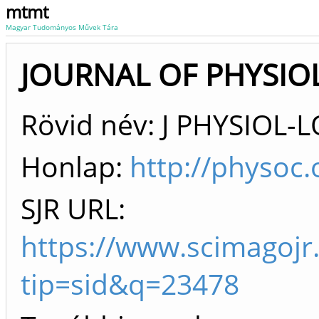
mtmt
Magyar Tudományos Művek Tára
JOURNAL OF PHYSIOL
Rövid név: J PHYSIOL
Honlap:
http://physoc.
SJR URL:
https://www.scimagojr
tip=sid&q=23478