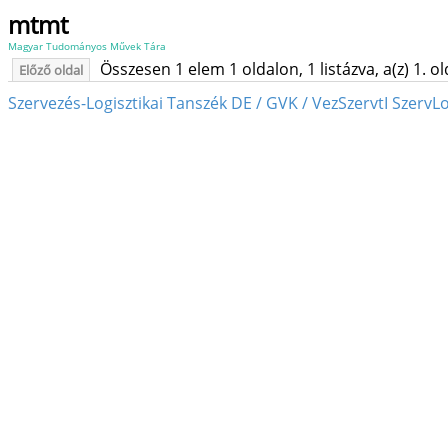
mtmt
Magyar Tudományos Művek Tára
Összesen 1 elem 1 oldalon, 1 listázva, a(z) 1. o
Előző oldal
Szervezés-Logisztikai Tanszék DE / GVK / VezSzervtI SzervL