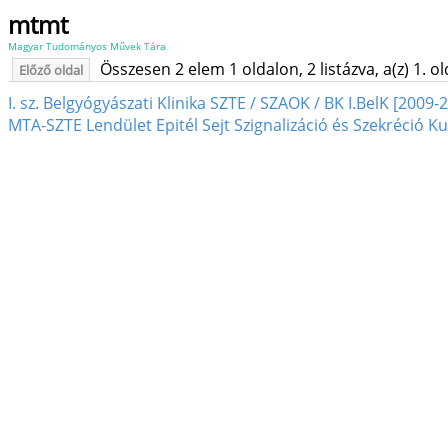
mtmt
Magyar Tudományos Művek Tára
Összesen 2 elem 1 oldalon, 2 listázva, a(z) 1. o
Előző oldal
I. sz. Belgyógyászati Klinika SZTE / SZAOK / BK I.BelK [2009-
MTA-SZTE Lendület Epitél Sejt Szignalizáció és Szekréció K