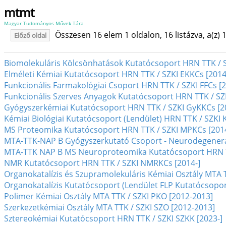
mtmt
Magyar Tudományos Művek Tára
Összesen 16 elem 1 oldalon, 16 listázva, a(z) 1
Előző oldal
Biomolekuláris Kölcsönhatások Kutatócsoport HRN TTK / 
Elméleti Kémiai Kutatócsoport HRN TTK / SZKI EKKCs [2014
Funkcionális Farmakológiai Csoport HRN TTK / SZKI FFCs [2
Funkcionális Szerves Anyagok Kutatócsoport HRN TTK / SZ
Gyógyszerkémiai Kutatócsoport HRN TTK / SZKI GyKKCs [2
Kémiai Biológiai Kutatócsoport (Lendület) HRN TTK / SZKI 
MS Proteomika Kutatócsoport HRN TTK / SZKI MPKCs [2014
MTA-TTK-NAP B Gyógyszerkutató Csoport - Neurodegenera
MTA-TTK NAP B MS Neuroproteomika Kutatócsoport HRN TT
NMR Kutatócsoport HRN TTK / SZKI NMRKCs [2014-]
Organokatalízis és Szupramolekuláris Kémiai Osztály MTA
Organokatalízis Kutatócsoport (Lendület FLP Kutatócsopor
Polimer Kémiai Osztály MTA TTK / SZKI PKO [2012-2013]
Szerkezetkémiai Osztály MTA TTK / SZKI SZO [2012-2013]
Sztereokémiai Kutatócsoport HRN TTK / SZKI SZKK [2023-]