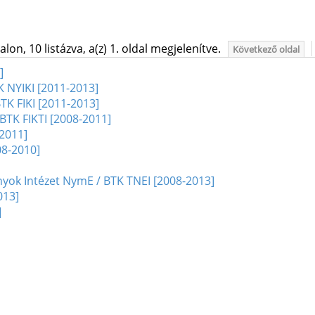
on, 10 listázva, a(z) 1. oldal megjelenítve.
Következő oldal
]
K NYIKI [2011-2013]
TK FIKI [2011-2013]
 BTK FIKTI [2008-2011]
-2011]
08-2010]
ok Intézet NymE / BTK TNEI [2008-2013]
013]
]