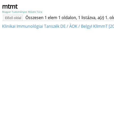
mtmt
Magyar Tudományos Művek Tára
Összesen 1 elem 1 oldalon, 1 listázva, a(z) 1. o
Előző oldal
Klinikai Immunológiai Tanszék DE / ÁOK / BelgyI KlImmT [20