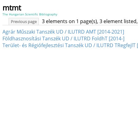
mtmt
The Hungarian Scientific Bibliography
3 elements on 1 page(s), 3 element liste
Previous page
Agrár Műszaki Tanszék UD / ILUTRD AMT [2014-2021]
Földhasznosítási Tanszék UD / ILUTRD FoldhT [2014-]
Terület- és Régiófejlesztési Tanszék UD / ILUTRD TRegfejlT