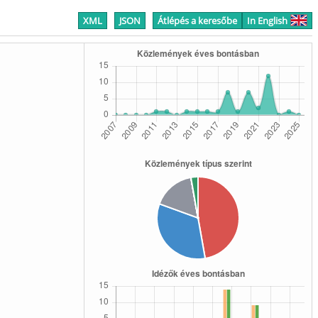
XML
JSON
Átlépés a keresőbe
In English