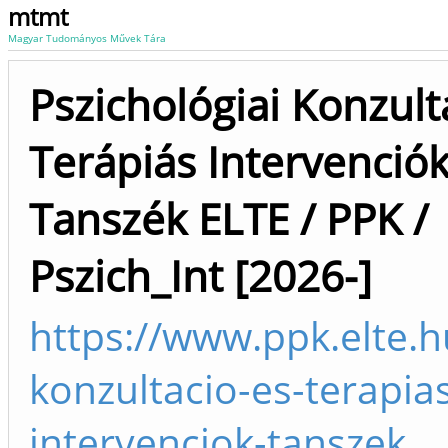
mtmt
Magyar Tudományos Művek Tára
Pszichológiai Konzult
Terápiás Intervenció
Tanszék ELTE / PPK /
Pszich_Int [2026-]
https://www.ppk.elte.h
konzultacio-es-terapia
intervenciok-tanszek