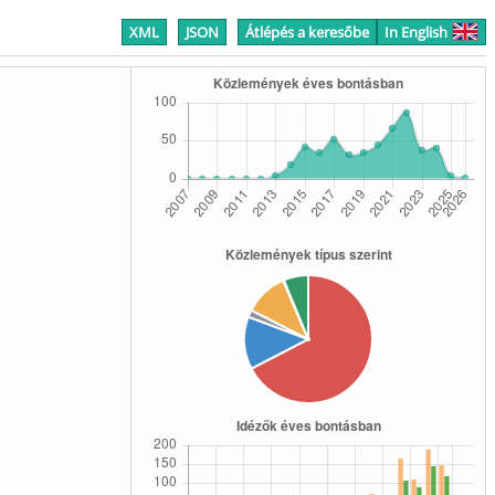
XML
JSON
Átlépés a keresőbe
In English