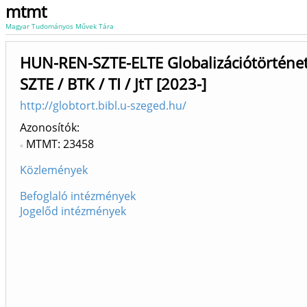
mtmt
Magyar Tudományos Művek Tára
HUN-REN-SZTE-ELTE Globalizációtörténet
SZTE / BTK / TI / JtT [2023-]
http://globtort.bibl.u-szeged.hu/
Azonosítók
MTMT: 23458
Közlemények
Befoglaló intézmények
Jogelőd intézmények