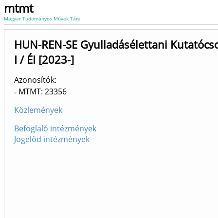
mtmt
Magyar Tudományos Művek Tára
HUN-REN-SE Gyulladásélettani Kutatócso
I / ÉI [2023-]
Azonosítók
MTMT: 23356
Közlemények
Befoglaló intézmények
Jogelőd intézmények