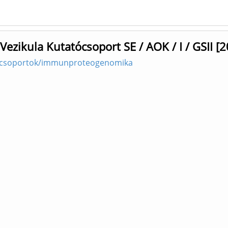
ezikula Kutatócsoport SE / AOK / I / GSII [2
kacsoportok/immunproteogenomika