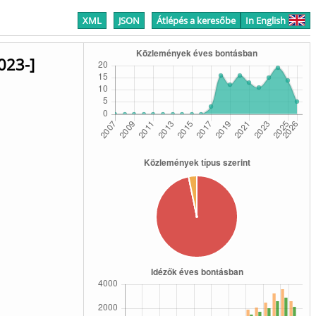
XML
JSON
Átlépés a keresőbe
In English
023-]