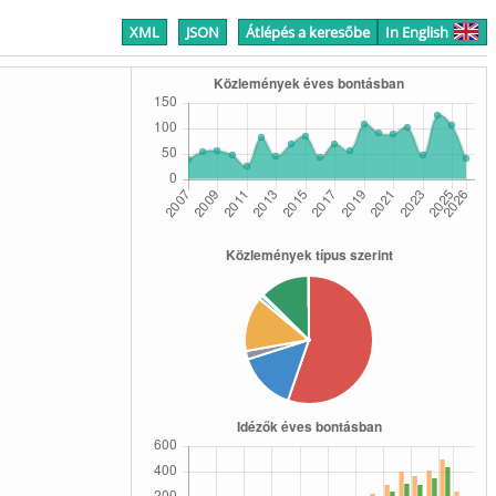
XML
JSON
Átlépés a keresőbe
In English