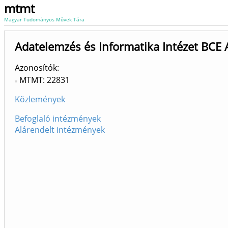
mtmt
Magyar Tudományos Művek Tára
Adatelemzés és Informatika Intézet BCE A
Azonosítók
MTMT: 22831
Közlemények
Befoglaló intézmények
Alárendelt intézmények