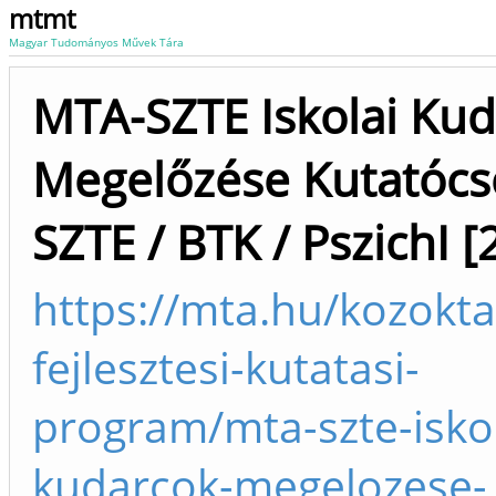
mtmt
Magyar Tudományos Művek Tára
MTA-SZTE Iskolai Ku
Megelőzése Kutatócs
SZTE / BTK / PszichI [
https://mta.hu/kozokta
fejlesztesi-kutatasi-
program/mta-szte-iskol
kudarcok-megelozese-