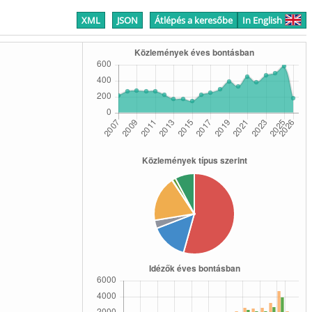
XML
JSON
Átlépés a keresőbe
In English