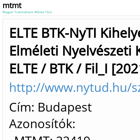
mtmt
Magyar Tudományos Művek Tára
ELTE BTK-NyTI Kihely
Elméleti Nyelvészeti
ELTE / BTK / Fil_I [20
http://www.nytud.hu/s
Cím: Budapest
Azonosítók