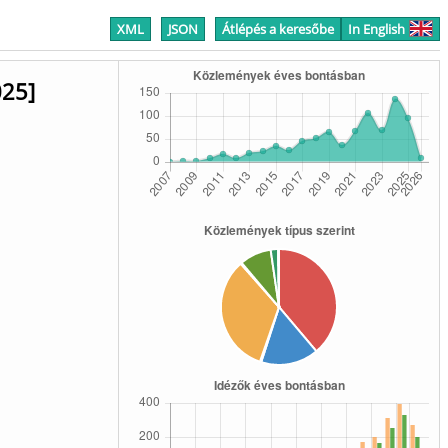
XML
JSON
Átlépés a keresőbe
In English
025]