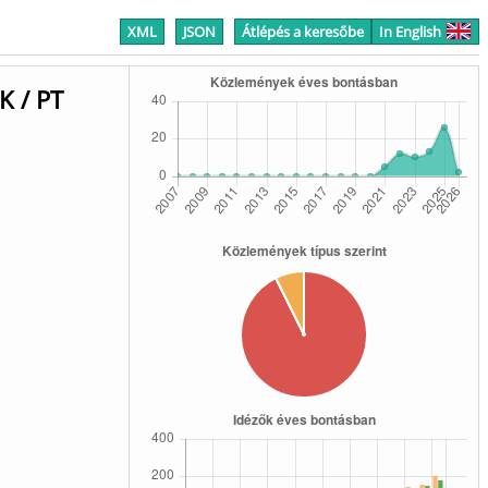
XML
JSON
Átlépés a keresőbe
In English
K / PT