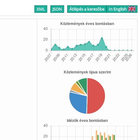
XML
JSON
Átlépés a keresőbe
In English