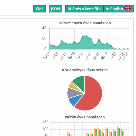
XML
JSON
Átlépés a keresőbe
In English