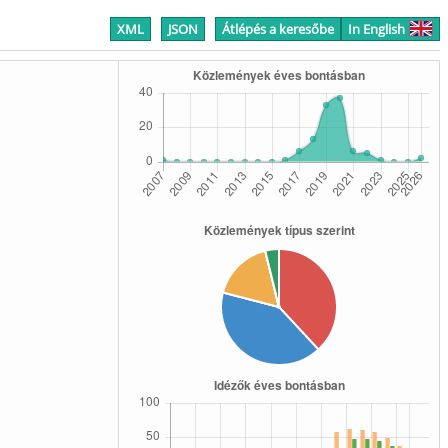
XML
JSON
Átlépés a keresőbe
In English