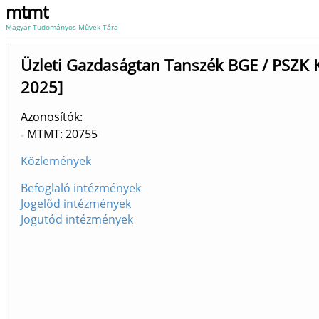
mtmt
Magyar Tudományos Művek Tára
Üzleti Gazdaságtan Tanszék BGE / PSZK
2025]
Azonosítók
MTMT: 20755
Közlemények
Befoglaló intézmények
Jogelőd intézmények
Jogutód intézmények