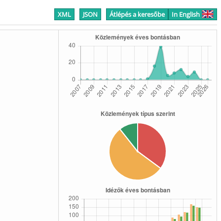
XML
JSON
Átlépés a keresőbe
In English