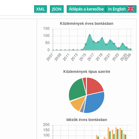
XML
JSON
Átlépés a keresőbe
In English