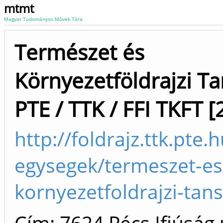
mtmt
Magyar Tudományos Művek Tára
Természet és
Környezetföldrajzi T
PTE / TTK / FFI TKFT [
http://foldrajz.ttk.pte.
egysegek/termeszet-es
kornyezetfoldrajzi-tan
Cím: 7624 Pécs Ifjúság 