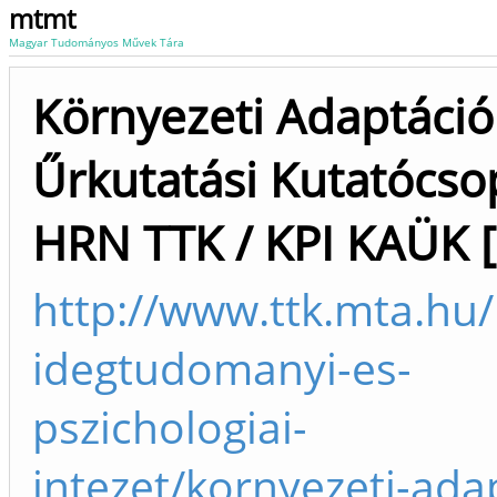
mtmt
Magyar Tudományos Művek Tára
Környezeti Adaptáció
Űrkutatási Kutatócso
HRN TTK / KPI KAÜK [
http://www.ttk.mta.hu/
idegtudomanyi-es-
pszichologiai-
intezet/kornyezeti-ada