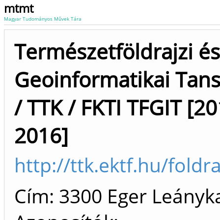
mtmt
Magyar Tudományos Művek Tára
Természetföldrajzi és
Geoinformatikai Tan
/ TTK / FKTI TFGIT [20
2016]
http://ttk.ektf.hu/foldra
Cím: 3300 Eger Leányka