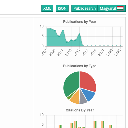
XML
JSON
Public search
Magyarul