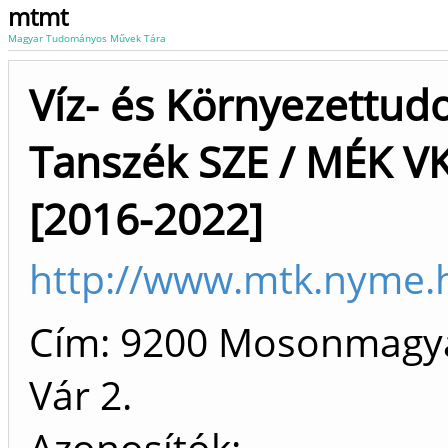
mtmt
Magyar Tudományos Művek Tára
Víz- és Környezettu
Tanszék SZE / MÉK V
[2016-2022]
http://www.mtk.nyme.
Cím: 9200 Mosonmagy
Vár 2.
Azonosítók