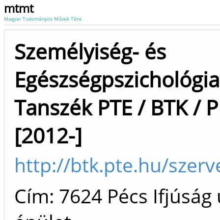
mtmt
Magyar Tudományos Művek Tára
Személyiség- és
Egészségpszichológia
Tanszék PTE / BTK / P
[2012-]
http://btk.pte.hu/szer
Cím: 7624 Pécs Ifjúság u