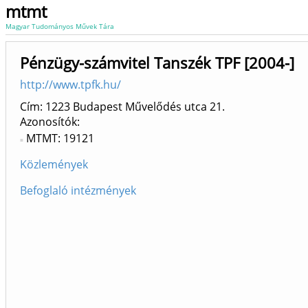
mtmt
Magyar Tudományos Művek Tára
Pénzügy-számvitel Tanszék TPF [2004-]
http://www.tpfk.hu/
Cím: 1223 Budapest Művelődés utca 21.
Azonosítók
MTMT: 19121
Közlemények
Befoglaló intézmények