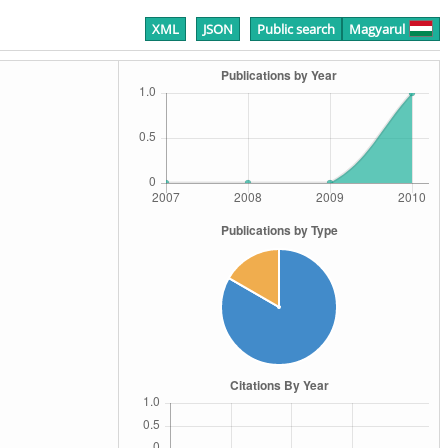
XML
JSON
Public search
Magyarul