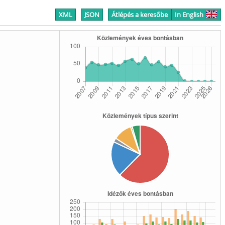
XML
JSON
Átlépés a keresőbe
In English