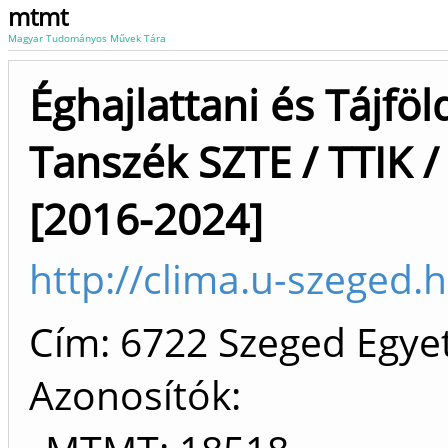
mtmt
Magyar Tudományos Művek Tára
Éghajlattani és Tájföl
Tanszék SZTE / TTIK /
[2016-2024]
http://clima.u-szeged.
Cím: 6722 Szeged Egye
Azonosítók