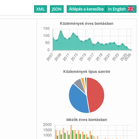
XML
JSON
Átlépés a keresőbe
In English